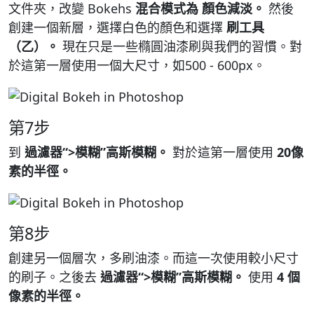
文件夾，改變 Bokehs
混合模式為 顏色減淡。
然後
創建一個新層，選擇白色的顏色和選擇
刷工具
（乙）。
現在只是一些橢圓油漆刷與我們的習慣。對
於這第一層使用一個大尺寸，如500 - 600px。
第7步
到
過濾器“>模糊”高斯模糊。
對於這第一層使用
20像
素的半徑。
第8步
創建另一個層次，多刷油漆。而這一次使用較小尺寸
的刷子。之後去
過濾器“>模糊”高斯模糊。
使用
4 個
像素的半徑。