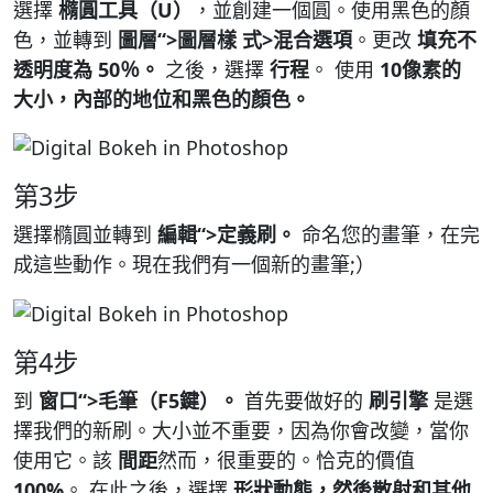
選擇
橢圓工具（U）
，並創建一個圓。使用黑色的顏
色，並轉到
圖層“>圖層樣 式>混合選項
。更改
填充不
透明度為 50％。
之後，選擇
行程
。 使用
10像素的
大小，內部的地位和黑色的顏色。
第3步
選擇橢圓並轉到
編輯“>定義刷。
命名您的畫筆，在完
成這些動作。現在我們有一個新的畫筆;）
第4步
到
窗口“>毛筆（F5鍵）。
首先要做好的
刷引擎
是選
擇我們的新刷。大小並不重要，因為你會改變，當你
使用它。該
間距
然而，很重要的。恰克的價值
100%
。 在此之後，選擇
形狀動態，然後散射和其他