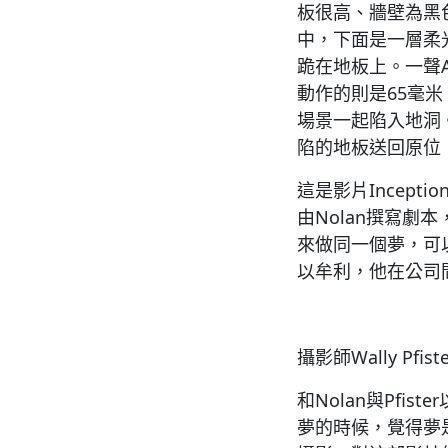
板很高、牆壁為黑
中，下面是一層柔光布
跪在地板上。一聲A
動作的則是65毫米
場景一起陷入地洞。
陷的地板送回原位
這是影片Incepti
由Nolan撰寫
來做同一個夢，可以人
以牟利，他在公司
攝影師Wally Pf
和Nolan與Pf
夢的時候，覺得夢