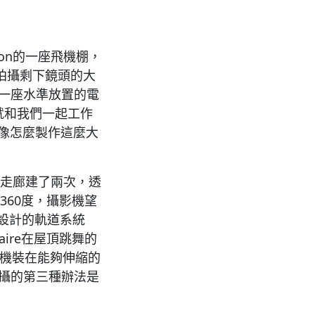
on的一座飛機棚，
裡是拍攝剩下鏡頭的大
及一座水準放置的電
ns起就和我們一起工作
想像怎麼製作這麼大
條走廊建了兩次，透
360度，攝影機望
別設計的軌道系統
ire在屋頂跳舞的
影機裝在能夠伸縮的
拍攝的第三種辦法是