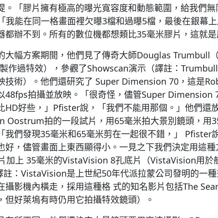
提。「膠片擁有極高的曝光寬容度和動態範圍，給我們無
r說，「我能在同一格畫面裡欠曝3檔和過曝5檔，最後在銀幕
器都辦不到。所有的數位機都想類比35毫米膠片，這就是
幅方案期間，他們見了傳奇大師Douglas Trumbull
r等片製作過特效），參觀了Showscan演示（譯註：Trumbu
）。他們還研究了 Super Dimension 70，這是Robert
8fps拍攝並放映。「很奇怪，儘管Super Dimension
D好些，」Pfister說，「我們不能用那個。」他們還放了A
es van Oostrum拍的一段試片，用65毫米拍大景別鏡頭，
我們發現35毫米和65毫米剪在一起很不錯，」 Pfiste
也好，儘管畫面上東西顯得小。一見之下我們決定用這種
上 35毫米的VistaVision 8孔底片（VistaVision
）（譯註：VistaVision是上世紀50年代派拉蒙公司發明的一種
影機內橫走，採用這種格 式的知名影片包括The Searche
，但好萊塢有時仍用它拍攝特效鏡頭）。