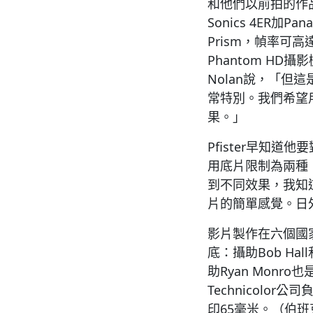
和他們以前拍的作品
Sonics 4ER加Pa
Prism，幀率可高達1
Phantom H
Nolan說，「但
常特別。我們希望
果。」
Pfister早知
用底片限制為兩種：Ko
到不同效果，我知
片的簡單感覺。日外
影片製作在六個國家
底：攝助Bob Hall
助Ryan Monr
Technicolo
印65毫米。（伯班