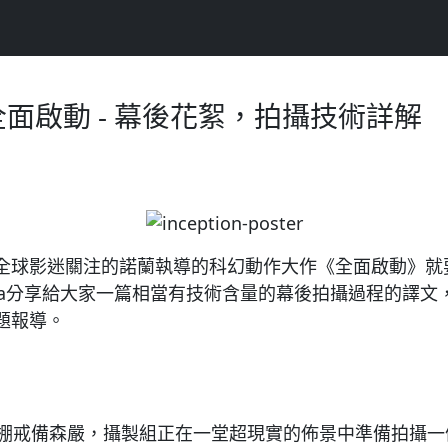
on 全面啟動 - 幕後花絮，拍攝技術詳解
全球影迷關注的諾蘭執導的科幻動作大作《全面啟動》就
asa分享給大家一篇相當有技術含量的幕後拍攝過程的譯文
題報導。
號棚戒備森嚴，攝製組正在一堂超現實的佈景中準備拍攝