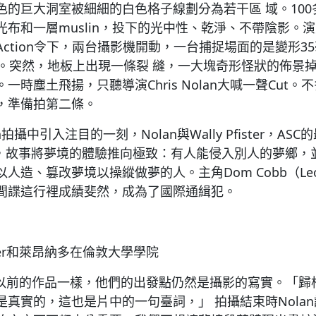
色的巨大洞室被細細的白色格子線劃分為若干區 域。10
和一層muslin，投下的光中性、乾淨、不帶陰影。演員Cill
ction令下，兩台攝影機開動，一台捕捉場面的是變形3
。突然，地板上出現一條裂 縫，一大塊奇形怪狀的佈景掉下
一時塵土飛揚，只聽導演Chris Nolan大喊一聲Cut
，準備拍第二條。
on拍攝中引入注目的一刻，Nolan與Wally Pfister，A
劇本，故事將夢境的體驗推向極致：有人能侵入別人的夢鄉，
造、篡改夢境以操縱做夢的人。主角Dom Cobb（Leo D
間諜這行裡成績斐然，成為了國際通緝犯。
ister和萊昂納多在倫敦大學學院
ister以前的作品一樣，他們的出發點仍然是攝影的寫實。「
是真實的，這也是片中的一句臺詞，」 拍攝結束時Nola