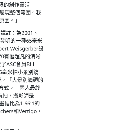
限的創作靈活
上展現整個範圍。我
原因。」
（譯註：為2001、
ll發明的一種65毫米
 Weisgerber設
 70有著超凡的清晰
SC會員Bill
用35毫米拍小景別鏡
r說，「大景別鏡頭的
方式。」兩人最終
用於航拍，攝影師是
畫幅比為1.66:1的
rs和Vertigo，