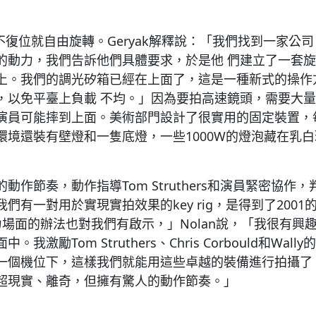
能不復位就自由旋轉。Geryak解釋說：「我們找到一家公
的動力，我們告訴他們具體要求，於是他 們建立了一套
上。我們的調光矽箱已經在上面了，這是一種新式的操作
，以免平臺上負載 不均。」因為要拍高速鏡頭，需要大
演員可能摔到上面。美術部門設計了很實用的固定裝置，每個
環境還裝有壁燈和一隻底燈，一些1000W的燈泡藏在乳
動作節奏，動作指導Tom Struthers和演員緊密協作
們有一對用於實現實拍效果的key rig，是得到了2001
無重力場面的辦法也對我們有啟示，」Nolan說，「我很有
我激勵Tom Struthers、Chris Corbould和Wa
一個機位下，這樣我們就能用這些卓越的裝備進行拍攝了
超現實、離奇，但擁有驚人的動作節奏。」