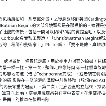
包括航拍和一些高鐵外景，之後劇組移師英國Cardingt
ight和Batman Begins的大部分鏡頭都是在那裡拍的。這
了壯觀的佈景，包括一間可以傾斜30度的賓館酒吧，以
 Corbould負責監工製造。「Chris從Batman Begi
的工程師和藝術家，」Pfister說，「要不是他，真難
」
ton另一處場景是一條賓館走廊，用於零重力場面的拍攝。這
內景一模一樣。第一次，整個走廊像烤肉 架一樣垂直旋轉
影響地前進（借助Technocrane完成），或者裝在特
的攝 影機在一條暗藏的溝槽中前後移動（想想Fred Asta
1中的內景零重力場面）。第二次，走廊豎直站立起來，攝
臺上，筆直向上 看。演員用威亞吊著在空中表演。在走廊裡
，畫面上的推車在後期去除。