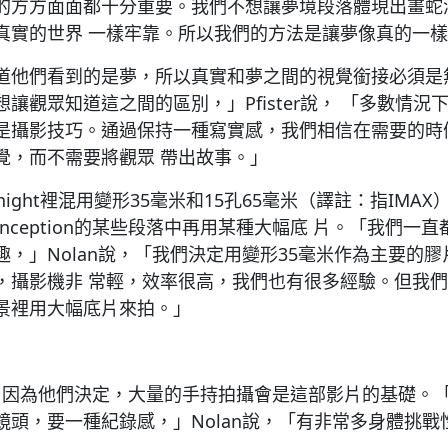
的方方面面都十分重要。我們不想讓夢境段落體現出畫蛇
真實的世界 一樣牢靠。所以我們的方法是讓夢像真的一
道他們看到的是夢，所以真實和夢之間的視覺銜接必須是
讓觀眾知道這之間的區別，」Pfister說， 「多數情況
是攝影技巧。通過保持一種寫實感，我們相信在需要的時
覺，而不需要將觀眾 帶出故事。」
k Knight裡混用變形35毫米和15孔65毫米（譯註：指IM
nception的某些段落中再用某種大幅底 片。「我們一
，」Nolan說，「我們決定用變形35毫米作為主要的
，攝影機非 常輕，效率很高，我們也有很多經驗。但我
景裡用大幅底片來拍。」
X，因為他們決定，大量的手持拍攝會是這部影片的基礎。
鏡頭，要一種紀錄感，」Nolan說，「有非常多身體挑戰