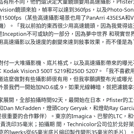
有所不同，他們還決定大量鏡頭要用高速攝影，Pfister主要
navision鏡頭來拍，幀率可以達到360fps，以及Photo-Sonics
500fps（某些高速攝影場景也用了PanArri 435ESA和Visi
D攝影機）。「我以前拍的東西很少用高速鏡頭，因為我覺得
這是Inception不可或缺的一部分，因為夢中世界 和現實
用高速攝影以及速度的劇變來達到敍事效果，而不僅是為
道他要對付一大堆攝影機、底片格式，以及高速攝影帶來的曝
dak Vision3 500T 5219和250D 5207。「我
道這麼做對有些攝影師很有用，但我寧願調整布光或曝光
景我們一開始加ND.6或.9，如果光線轉暗，就把濾鏡
展開，全部拍攝時間92天，最開始在日本，Pfister的
和Dan McFadden，燈頭Cory Geryak，和燈助Ray G
o也是很重要的合作夥伴）。東京的Imagica、巴黎的LTC
r公司負責洗印35毫米；拍攝期 間，Technicolor公司位於
克的Iwerks從65毫米底片縮印製作變形35毫米的毛片）