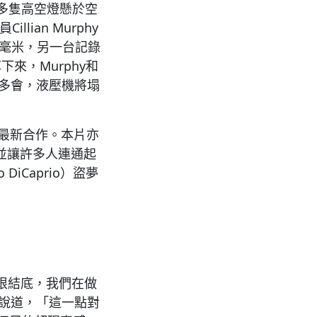
0多隻高空燈懸於空
ian Murphy
5毫米，另一台記錄
來，Murphy和
。不多會，液壓機將塌
SC的最新合作。本片亦
並讓許多人連通起
iCaprio）盜夢
歸根結底，我們在做
n說道，「這一點對