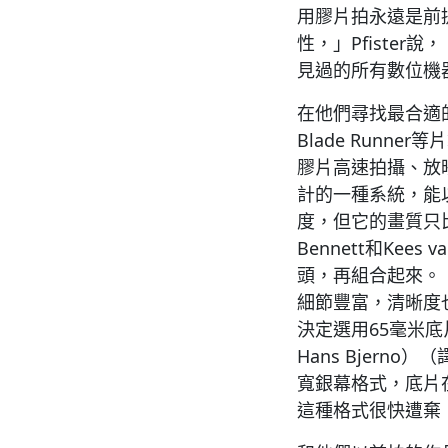
用膠片拍永遠是前
性，」Pfiste
見過的所有數位機
在他們尋找最合適的大
Blade Runne
膠片高速拍攝、放映技術
計的一種系統，能以4
度，但它的畫質只比H
Bennett和Ke
頭，再組合起來。「
細節豐富，清晰度
決定選用65毫米底片加
Hans Bjerno
寬銀幕格式，底片在攝
這種格式很快遭棄