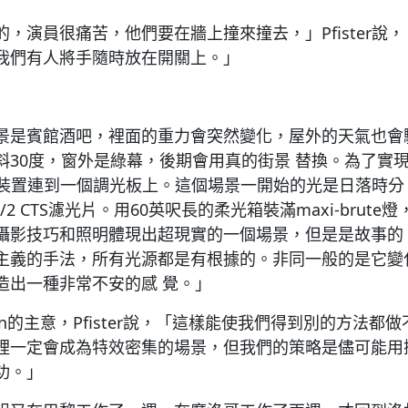
，演員很痛苦，他們要在牆上撞來撞去，」Pfister說
我們有人將手隨時放在開關上。」
是賓館酒吧，裡面的重力會突然變化，屋外的天氣也會驟變。
斜30度，窗外是綠幕，後期會用真的街景 替換。為了實
將所有裝置連到一個調光板上。這個場景一開始的光是日落時
 1/2 CTS濾光片。用60英呎長的柔光箱裝滿maxi-bru
影技巧和照明體現出超現實的一個場景，但是是故事的 一部分
主義的手法，所有光源都是有根據的。非同一般的是它變
造出一種非常不安的感 覺。」
an的主意，Pfister說，「這樣能使我們得到別的方法都
裡一定會成為特效密集的場景，但我們的策略是儘可能用
功。」