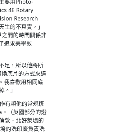
用Photo-
 4E Rotary
on Research
這天生的不真實，」
世界之間的時間關係非
了追求美學效
光不足，所以他將所
不喜歡用換底片的方式來達
。我喜歡用相同底
拿掉。」
工作有賴他的常規班
arcia。（英國部分的燈
，和倫敦、北好萊塢的
北好萊塢的洗印廠負責洗
。