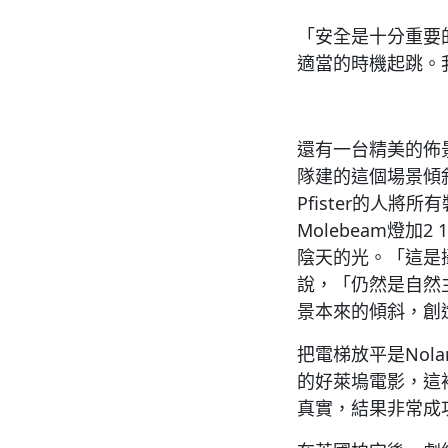
「安全是十分重要的
適當的時機起跳。
還有一台精美的佈景
隊建的這個場景傾
Pfister的人
Molebeam燈加2
陰天的光。「這是攝
說，「仍然是自然
景本來的傾斜，創
把電梯放平是Nol
的好萊塢電影，這
真實，結果非常成