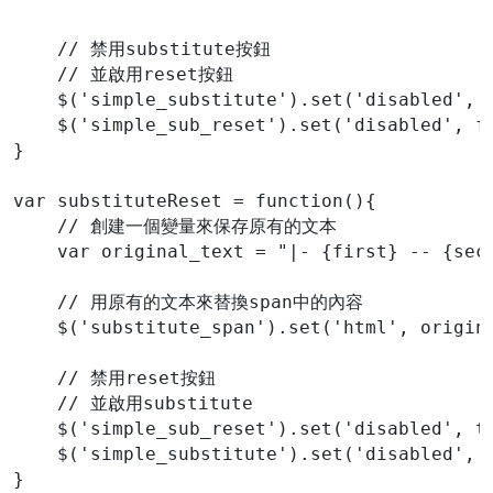
    // 禁用substitute按鈕
    // 並啟用reset按鈕
    $('simple_substitute').set('disabled', 
    $('simple_sub_reset').set('disabled', f
}
var substituteReset = function(){
    // 創建一個變量來保存原有的文本
    var original_text = "|- {first} -- {sec
    // 用原有的文本來替換span中的內容
    $('substitute_span').set('html', origin
    // 禁用reset按鈕
    // 並啟用substitute
    $('simple_sub_reset').set('disabled', t
    $('simple_substitute').set('disabled', 