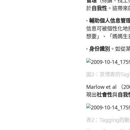
管理
（待讀、找工
於
自我性
。這帶來
·
輔助個人信息管
信息可被個性化地描
想要」、「媽媽生
·
身份識別
。如從
圖2：某博客的Tag
Marlow et al
現出
社會性
與
自我
表2：Tagging的