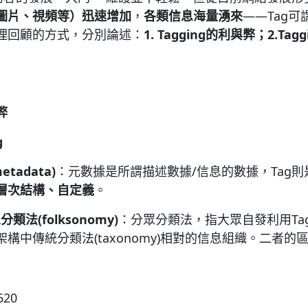
圖片、視頻等）迅速增加
，
各類信息海量湧來
——Tag
理回顧的方式，分別論述：
1.
T
agging
的利與弊；
2
.
T
agg
弊
g
metadata)
：元數據是所謂描述數據/信息的數據，Tag
層次結構、自定義
。
眾分類法
(folksonomy)
：分眾分類法，指大眾自發利用Ta
構中傳統分類法(taxonomy)相對的信息組織。二者的