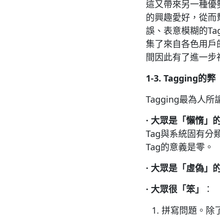
這又帶來另一種優
的興趣愛好，從而幫
誤、表意模糊的Ta
集了來自各色用戶的各
間因此有了進一步
1-3. Tagging
的弊
Tagging最為
·
大眾是「懶惰」
Tag與系統固有
Tag的意義是零。
·
大眾是「虛偽」
·
大眾很「笨」
：
拼寫問題。除