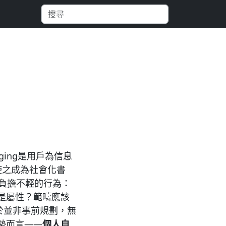
gging是用戶為信息
行，使之成為社會化書
力負擔不輕的行為：
還是屬性？範疇應該
於並非事前規劃，無
勢而言——
個人自