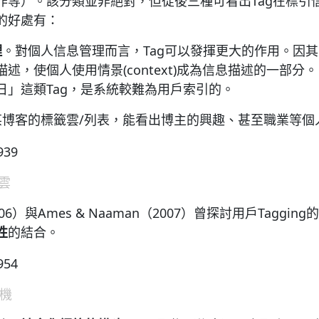
作等）。該分類並非絕對，但從後三種可看出Tag在標引
的好處有：
理
。對個人信息管理而言，Tag可以發揮更大的作用。因
述，使個人使用情景(context)成為信息描述的一部分
日」這類Tag，是系統較難為用戶索引的。
某博客的標籤雲/列表，能看出博主的興趣、甚至職業等個
雲
 （2006）與Ames & Naaman（2007）曾探討用戶Tagg
性
的結合。
動機