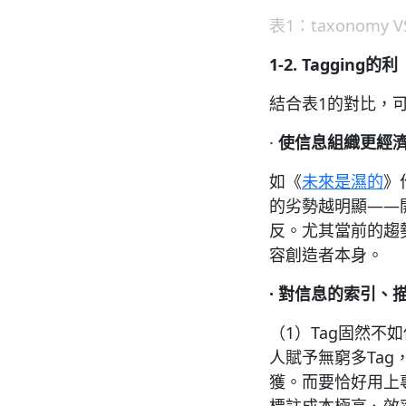
表1：taxonomy VS
1
-2. Tagging
的利
結合表1的對比，可
·
使信息組織更經
如《
未來是濕的
》
的劣勢越明顯——開
反。尤其當前的趨
容創造者本身。
·
對信息的索引、
（1）Tag固然不
人賦予無窮多Ta
獲。而要恰好用上