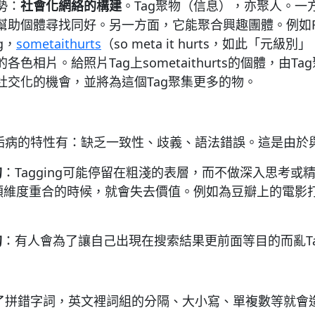
勢：
社會化網絡的構建
。Tag聚物（信息），亦聚人。一
助個體尋找同好。另一方面，它能聚合興趣團體。例如Fl
g，
sometaithurts
（so meta it hurts，如此「元
色相片。給照片Tag上sometaithurts的個體，由T
社交化的機會，並將為這個Tag聚集更多的物。
人所詬病的特性有：缺乏一致性、歧義、語法錯誤。這是由於
的
：Tagging可能停留在粗淺的表層，而不做深入思考或
分類維度重合的時候，就會失去價值。例如為豆瓣上的電影
的
：有人會為了讓自己出現在搜索結果更前面等目的而亂T
了拼錯字詞，英文裡詞組的分隔、大小寫、單複數等就會