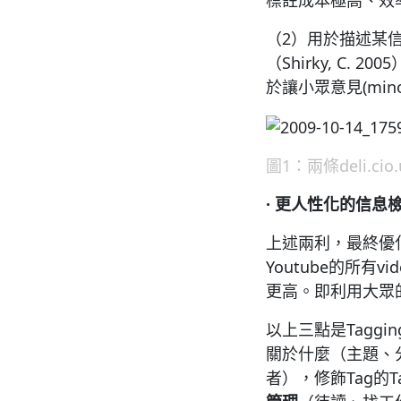
標註成本極高、效率
（2）用於描述某
（Shirky, C
於讓小眾意見(minor
圖1：兩條deli.ci
·
更人性化的信息
上述兩利，最終優化
Youtube的所
更高。即利用大眾
以上三點是Taggin
關於什麼（主題、
者），修飾Tag的T