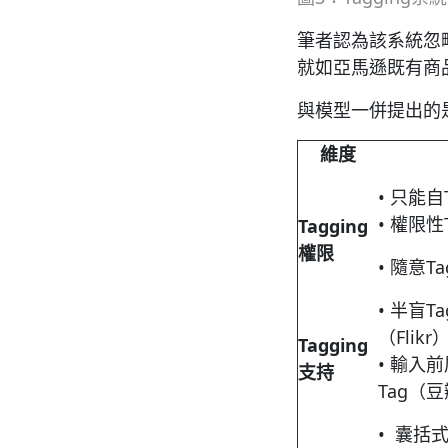
筆者認為該系統忽
就如亞馬遜既有商
與模型一併提出的
維度
• 只能自T
• 權限性T
Tagging
權限
• 隨意T
• 半盲
（Flikr
Tagging
• 輸入
支持
Tag（
• 囊括