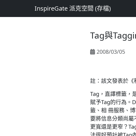
InspireGate 派克空間 (存檔)
Tag與Taggi
2008/03/05
註：該文發表於《
Tag，直譯標籤
賦予Tag的行為。D
籤、相 冊服務、博
要將信息分類尚屬
更寬還是更窄？T
法很好預計被Ta