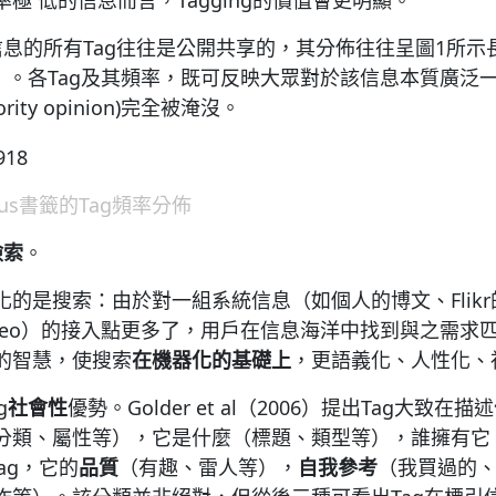
極 低的信息而言，Tagging的價值會更明顯。
信息的所有Tag往往是公開共享的，其分佈往往呈圖1所示
. 2005）。各Tag及其頻率，既可反映大眾對於該信息本質
ity opinion)完全被淹沒。
o.us書籤的Tag頻率分佈
檢索
。
的是搜索：由於對一組系統信息（如個人的博文、Flik
有video）的接入點更多了，用戶在信息海洋中找到與之需
的智慧，使搜索
在機器化的基礎上
，更語義化、人性化、
g
社會性
優勢。Golder et al（2006）提出Tag大致
分類、屬性等），它是什麼（標題、類型等），誰擁有它
ag，它的
品質
（有趣、雷人等），
自我參考
（我買過的