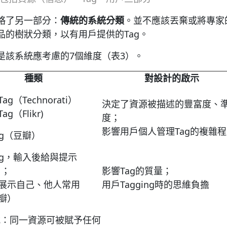
略了另一部分：
傳統的系統分類
。並不應該丟棄或將專家
品的樹狀分類，以有用戶提供的Tag。
是該系統應考慮的7個維度（表3）。
種類
對設計的啟示
ag（Technorati）
決定了資源被描述的豐富度、
ag（Flikr)
度；
影響用戶個人管理Tag的複雜
ag（豆瓣）
Tag，輸入後給與提示
）；
影響Tag的質量；
前展示自己、他人常用
用戶Tagging時的思維負擔
豆瓣）
式：同一資源可被賦予任何