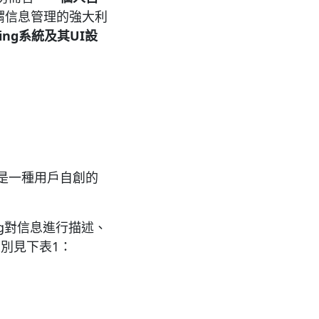
可謂信息管理的強大利
ing
系統及其
UI
設
則是一種用戶自創的
g對信息進行描述、
區別見下表1：