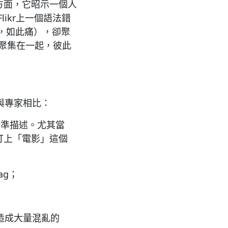
方面，它昭示一個人
ikr上一個語法錯
級別」，如此痛），卻聚
ag聚集在一起，彼此
與專家相比：
精準描述。尤其當
打上「電影」這個
ag；
造成大量混亂的