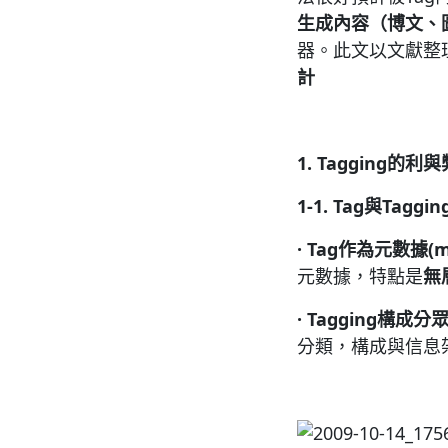
生成內容（博文、
器。此文以文獻整
計
1. Tagging
的利與
1-1. Tag
與
Taggin
·
Tag
作為元數據
(
元數據，特點是
無
·
Tagging
構成分
分類，構成與信息架