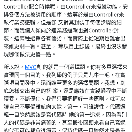
Controller配合時候呢，由Controller來操縱功能，安
排各個方法被調用的順序。這等於是由Controller來
執行業務邏輯，但是卻 又對其封裝了每個步驟的細
節。而我個人傾向於連業務邏輯也對Controller封
裝。這兩種選擇各有優劣，而實際上從短期也難看出
來誰更剩一籌。甚至， 等項目上線後，最終也沒法發
現哪個做法更優一點。
所以說，
MVC
真 的就是一個選擇題。你有多重選擇來
實現同一個目的。我列舉的例子只是九牛一毛，在實
際項目開發中，還面臨著更多的選擇問題。我想，到
底怎樣交出自己的答 案，還是應該在實踐過程中不斷
積累，不斷優化。我們只要把握好一些原則，就可以
讓自己不要偏離航向太遠。第一，可維護性，代碼邏
輯一目瞭然應該是寫代碼時 候的第一追求，因為看別
人的代碼是非常痛苦的，甚至最後回頭來看自己寫過
的代碼可能都會很痛苦，保持代碼一目瞭然才是最重