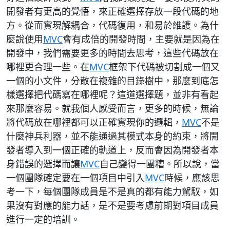
開發者有更高的覺悟，來正確選擇存放一段代碼的地
方。從而實現解耦合，代碼復用，和易於維護。為什
麼說使用
MVC
會有成倍的開發時間，主要就是因為在
開發中，我們需要更多的時間去思考，這些代碼放在
哪裡更合理一些。在
MVC
框架下代碼被切割成一個又
一個的小文件，分散在複雜的目錄樹中，那麼到底怎
樣選擇把代碼寫在哪裡呢？這道選擇題，並非有看起
來那麼容易。就我個人感受而言，更多的時候，無論
將代碼放在哪裡都可以正確實現你的邏輯，
MVC
不是
什麼神兵利器，並不能通過其模式本身的約束，將開
發者導入到一個正確的軌道上，反而會因為開發者本
身錯誤的選擇而讓
MVC
自己變得一團糟。所以說，當
一個團隊確定要在一個項目中引入
MVC
時候，應該思
考一下，每個團隊成員是不是真的都有能力駕馭，如
果沒有對應的能力話，是不是要考慮前期對項目成員
進行一定的培訓。