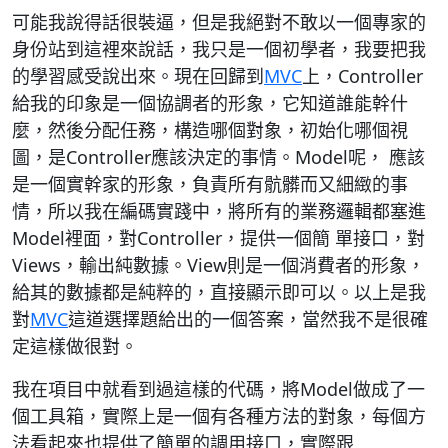
可能我說得話很裝逼，但是我絕對不敢以一個專家的
身份站到這裡來說話，我只是一個初學者，我要把我
的學習感受說出來。現在回歸到
MVC
上，Controller
給我的印象是一個協調者的形象，它知道誰能幹什
麼，然後分配任務，構造哪個對象，初始化哪個視
圖，是Controller應該決定的事情。Model呢， 應該
是一個實幹家的形象，負責所有骯髒而又細緻的事
情，所以我在編碼實踐中，將所有的業務邏輯都塞進
Model裡面，對Controller，提供一個簡 單接口，對
Views，輸出純數據。View則是一個消費者的形象，
給其的數據都是純粹的，直接顯示即可以。以上是我
對
MVC
這道選擇題給出的一個答案，當然我不是很確
定這樣做很對。
我在項目中就看到過這樣的代碼，將Model做成了一
個工具箱，實際上是一個有各種方法的對象，每個方
法看起來也提供了簡單的調用接口，實際跟