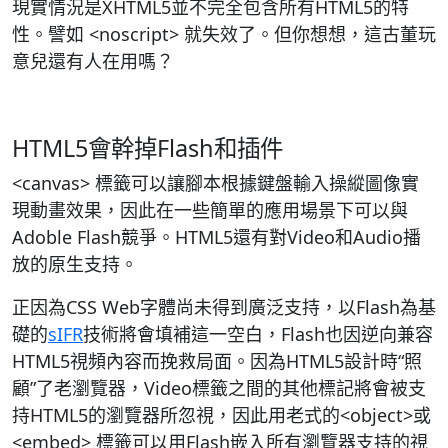
現實情況是XHTML5並不完全包含所有HTML5的特
性。譬如 <noscript> 就失效了。但你想想，這古董玩
意兒還有人在用嗎？
HTML5會幹掉Flash和插件
<canvas> 標籤可以讓腳本根據鍵盤輸入操縱圖像實
現動畫效果，因此在一些簡單的應用場景下可以與
Adoble Flash競爭。HTML5還有對Video和Audio播
放的原生支持。
正因為CSS Web字體尚未得到廣泛支持，以Flash為基
礎的
sIFR
技術將會填補這一空白，Flash也因逆向兼容
HTML5視頻內容而挽救局面。因為HTML5設計時“照
顧”了老瀏覽器，Video標籤之間的其他標記將會被支
持HTML5的瀏覽器所忽視，因此用老式的<object>或
<embed> 標籤可以用Flash嵌入所有瀏覽器支持的視