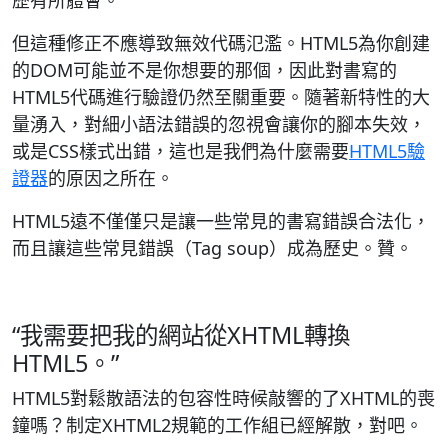
歷有所體會。
但這種修正不應導致無效代碼氾濫。HTML5為你創建
的DOM可能並不是你想要的那個，因此對書寫的
HTML5代碼進行驗證仍然至關重要。隨著新特性的大
量湧入，對細小語法錯誤的忽視會讓你的腳本失效，
或是CSS樣式出錯，這也是我們為什麼需要
HTML5驗
證器
的原因之所在。
HTML5遠不僅僅只是讓一些常見的書寫錯誤合法化，
而且讓這些常見錯誤（Tag soup）成為歷史。贊。
“我需要把我的網站從XHTML轉換
HTML5。”
HTML5對鬆散語法的包容性時候敲響的了XHTML的喪
鐘嗎？制定XHTML2規範的工作組已經解散，對吧。