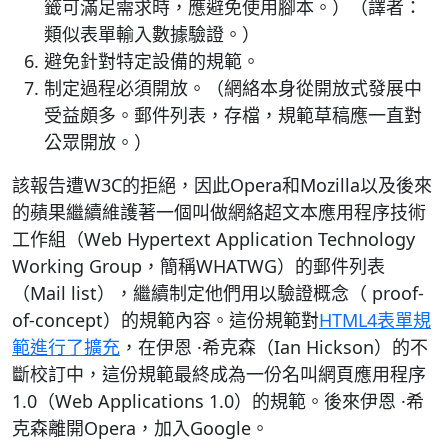
籤可滿足需求時，應避免使用腳本。）（譯者：
類似表單輸入數據驗證。）
避免針對特定設備的規範。
制定過程必須開放。（網絡本身從開放式發展中
受益頗多。郵件列表，存檔，規範草稿應一直對
公眾開放。）
該報告遭W3C的拒絕，因此Opera和Mozilla以及後來
的蘋果繼續維護著一個叫做網絡超文本應用程序技術
工作組（Web Hypertext Application Technology
Working Group，簡稱WHATWG）的郵件列表
（Mail list），繼續制定他們用以驗證概念（ proof-
of-concept）的規範內容。這份規範對
HTML4表單規
範進行了擴充
，在伊恩 ·希克森（Ian Hickson）的不
斷校訂中，這份規範最終成為一份名叫網頁應用程序
1.0（Web Applications 1.0）的規範。後來伊恩 ·希
克森離開Opera，加入Google。