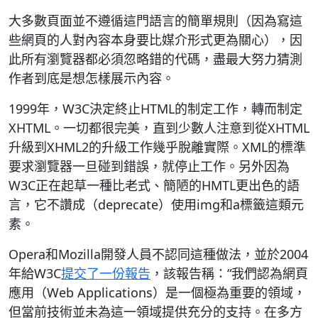
大多數頁面並不遵循這門語言的簡單規則（因為寫這
些網頁的人對內容本身要比媒介形式更為關心），因
此所有瀏覽器都必須忽略錯的代碼，盡最大努力猜測
作者到底是想怎樣展示內容。
1999年，W3C決定終止HTML的制定工作，轉而制定
XHTML。一切都很完美，直到少數人注意到從XHTML
升級到XHML2的升級工作幾乎脫離實際。XML的標準
要求瀏覽器一旦碰到錯誤，就停止工作。另外因為
W3C正在起草一種比老式、簡陋的HMTL更出色的語
言，它不讚成（deprecate）使用img和a標籤這類元
素。
Opera和Mozilla開發人員不認同這種做法，並於2004
年給W3C
提交了一份報告
，該報告稱：“我們認為網頁
應用（Web Applications）是一個極為重要的領域，
但當前技術並未為這一領域提供充分的支持。在多方