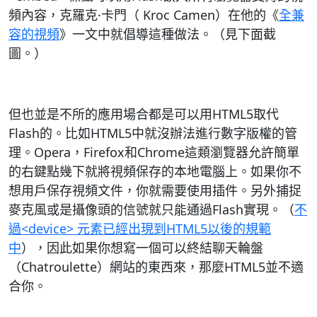
頻內容，克羅克·卡門（ Kroc Camen）在他的《
全兼
容的視頻
》一文中就倡導這種做法。（見下面截
圖。）
但也並是不所的應用場合都是可以用HTML5取代
Flash的。比如HTML5中就沒辦法進行數字版權的管
理。Opera，Firefox和Chrome這類瀏覽器允許簡單
的右鍵點幾下就將視頻保存的本地電腦上。如果你不
想用戶保存視頻文件，你就需要使用插件。另外捕捉
麥克風或是攝像頭的信號就只能通過Flash實現。（
不
過<device> 元素已經出現到HTML5以後的規範
中
），因此如果你想寫一個可以終結聊天輪盤
（Chatroulette）網站的東西來，那麼HTML5並不適
合你。