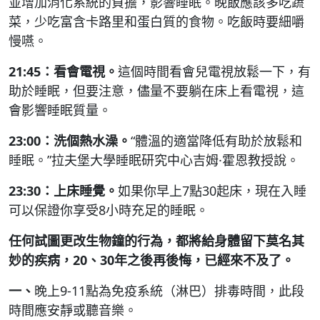
並增加消化系統的負擔，影響睡眠。晚飯應該多吃蔬
菜，少吃富含卡路里和蛋白質的食物。吃飯時要細嚼
慢嚥。
21:45：看會電視。
這個時間看會兒電視放鬆一下，有
助於睡眠，但要注意，儘量不要躺在床上看電視，這
會影響睡眠質量。
23:00：洗個熱水澡。
“體溫的適當降低有助於放鬆和
睡眠。”拉夫堡大學睡眠研究中心吉姆·霍恩教授說。
23:30：上床睡覺。
如果你早上7點30起床，現在入睡
可以保證你享受8小時充足的睡眠。
任何試圖更改生物鐘的行為，都將給身體留下莫名其
妙的疾病，20、30年之後再後悔，已經來不及了。
一、
晚上9-11點為免疫系統（淋巴）排毒時間，此段
時間應安靜或聽音樂。