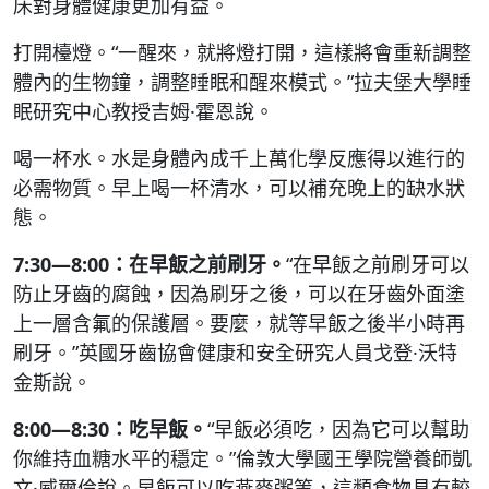
床對身體健康更加有益。
打開檯燈。“一醒來，就將燈打開，這樣將會重新調整
體內的生物鐘，調整睡眠和醒來模式。”拉夫堡大學睡
眠研究中心教授吉姆·霍恩說。
喝一杯水。水是身體內成千上萬化學反應得以進行的
必需物質。早上喝一杯清水，可以補充晚上的缺水狀
態。
7:30―8:00：在早飯之前刷牙。
“在早飯之前刷牙可以
防止牙齒的腐蝕，因為刷牙之後，可以在牙齒外面塗
上一層含氟的保護層。要麼，就等早飯之後半小時再
刷牙。”英國牙齒協會健康和安全研究人員戈登·沃特
金斯說。
8:00―8:30：吃早飯。
“早飯必須吃，因為它可以幫助
你維持血糖水平的穩定。”倫敦大學國王學院營養師凱
文·威爾倫說。早飯可以吃燕麥粥等，這類食物具有較