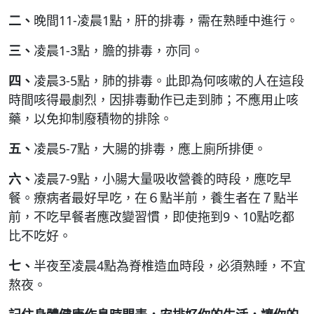
二、
晚間11-凌晨1點，肝的排毒，需在熟睡中進行。
三、
凌晨1-3點，膽的排毒，亦同。
四、
凌晨3-5點，肺的排毒。此即為何咳嗽的人在這段
時間咳得最劇烈，因排毒動作已走到肺；不應用止咳
藥，以免抑制廢積物的排除。
五、
凌晨5-7點，大腸的排毒，應上廁所排便。
六、
凌晨7-9點，小腸大量吸收營養的時段，應吃早
餐。療病者最好早吃，在６點半前，養生者在７點半
前，不吃早餐者應改變習慣，即使拖到9、10點吃都
比不吃好。
七、
半夜至凌晨4點為脊椎造血時段，必須熟睡，不宜
熬夜。