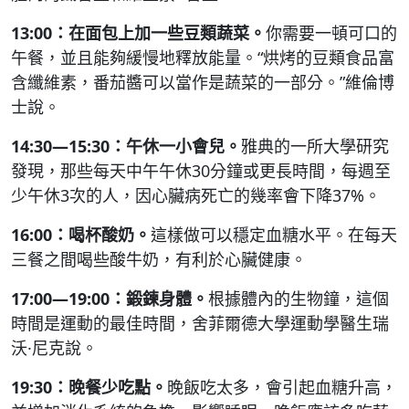
13:00：在面包上加一些豆類蔬菜。
你需要一頓可口的
午餐，並且能夠緩慢地釋放能量。“烘烤的豆類食品富
含纖維素，番茄醬可以當作是蔬菜的一部分。”維倫博
士說。
14:30―15:30：午休一小會兒。
雅典的一所大學研究
發現，那些每天中午午休30分鐘或更長時間，每週至
少午休3次的人，因心臟病死亡的幾率會下降37%。
16:00：喝杯酸奶。
這樣做可以穩定血糖水平。在每天
三餐之間喝些酸牛奶，有利於心臟健康。
17:00―19:00：鍛鍊身體。
根據體內的生物鐘，這個
時間是運動的最佳時間，舍菲爾德大學運動學醫生瑞
沃·尼克說。
19:30：晚餐少吃點。
晚飯吃太多，會引起血糖升高，