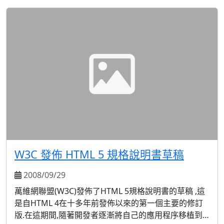
覽器的約束而路途坎坷. 為了給作者們提供更靈活, 更具
互操作性, 能有更多交互性並令人振奮的網站和應用程
序, HTML 5 引入並加強了一系列...
W3C 發佈 HTML 5 規格說明書草稿
2008/09/29
萬維網聯盟(W3C)發佈了HTML 5規格說明書的草稿 ,這
是自HTML 4在十多年前發佈以來的第一個主要的修訂
版.在這期間,隨著開發者逐漸將自己的應用程序移植到