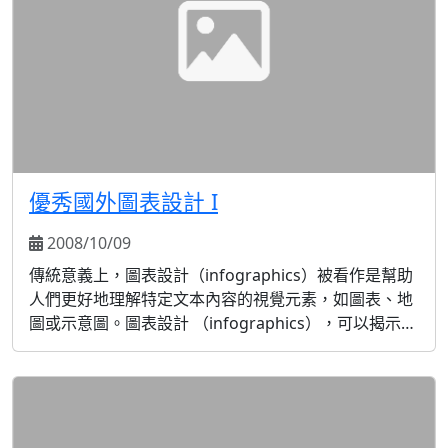
優秀國外圖表設計 I
2008/10/09
傳統意義上，圖表設計（infographics）被看作是幫助
人們更好地理解特定文本內容的視覺元素，如圖表、地
圖或示意圖。圖表設計 （infographics），可以揭示、
解釋並闡明那些隱含的、複雜的和含糊的資訊。但構造
這樣的直觀呈現卻不僅僅是把字裡行間所表述的直接轉
化成可視 化的訊息。這一過程必然囊括篩選資料，建立
關聯，洞悉圖案格調，然後以一種幫助信息需求者深刻
認識的方式，將其描繪出來。