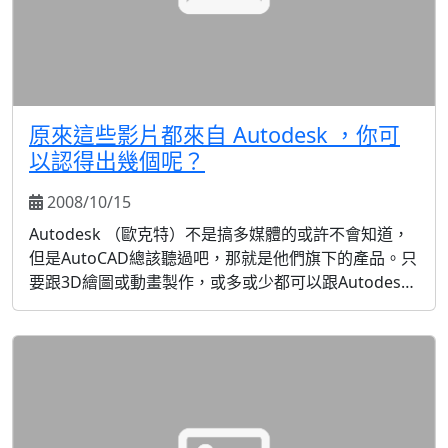
原來這些影片都來自 Autodesk ，你可
以認得出幾個呢？
2008/10/15
Autodesk （歐克特）不是搞多媒體的或許不會知道，
但是AutoCAD總該聽過吧，那就是他們旗下的產品。只
要跟3D繪圖或動畫製作，或多或少都可以跟Autodesk
沾得上邊，下從動畫與電影，上至工程與建築模型，都
可以看得到他們家的產品。 如果你是學多媒體或是工程
領域，一定都逃不了AutoCAD的 "魔掌" ...