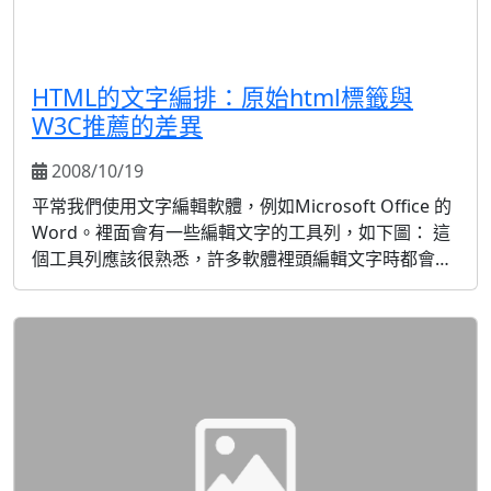
HTML的文字編排：原始html標籤與
W3C推薦的差異
2008/10/19
平常我們使用文字編輯軟體，例如Microsoft Office 的
Word。裡面會有一些編輯文字的工具列，如下圖： 這
個工具列應該很熟悉，許多軟體裡頭編輯文字時都會有
類似的工具列，如果把HTML當作WORD看待，會不會
比較好理解呢？ 第一個選項是樣式，關於CSS的部分挪
到後頭再說。 第二個是字體選項，在字體選項當中，無
論是HTML裡頭的font或是CSS的f...