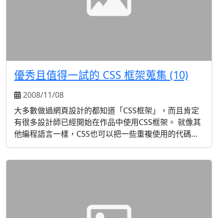
優秀且值得一試的 CSS 框架蒐集 (10)
2008/11/08
大多數做過網頁設計的都知道「CSS框架」，而且肯定
有很多設計師已經開始在作品中使用CSS框架。 就像其
他編程語言一樣，CSS也可以把一些重複使用的代碼整
合起來，這樣可以減輕很多的工作量。 恰當地利用CSS
框架可以縮短開發時間，不過話說回來，如果選錯了
CSS框架胡亂用於實際開發中，必然會適得其反。 下面
介紹的是一些值得深入研究的開源CSS框架，你可以通
過搜...