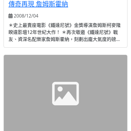
傳奇再現 詹姆斯霍納
2008/12/04
＊史上最賣座電影《鐵達尼號》金獎導演詹姆斯柯麥隆
睽違影壇12年世紀大作！ ＊再次敬邀《鐵達尼號》戰
友、資深名配樂家詹姆斯霍納，刻劃出龐大氣度的磅礴
懾人樂章！