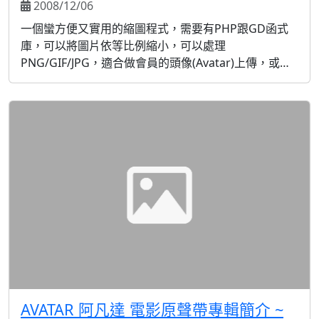
2008/12/06
一個蠻方便又實用的縮圖程式，需要有PHP跟GD函式
庫，可以將圖片依等比例縮小，可以處理
PNG/GIF/JPG，適合做會員的頭像(Avatar)上傳，或者
是相簿的縮圖，優點是避免網友上傳的圖片太大將版型
撐開，也可以縮小圖片的尺寸，加快網頁瀏覽的速度！
縮圖時可以依等比例縮圖，也可以按指定長寬縮圖，處
理過的圖片可以儲存在HD上，也可以直接輸出到網頁
AVATAR 阿凡達 電影原聲帶專輯簡介 ~