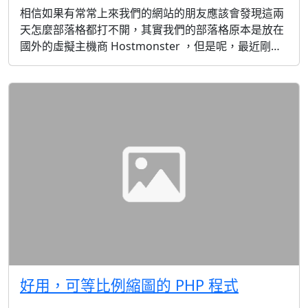
相信如果有常常上來我們的網站的朋友應該會發現這兩
天怎麼部落格都打不開，其實我們的部落格原本是放在
國外的虛擬主機商 Hostmonster ，但是呢，最近剛好
公司原本在 捕夢網 租用了 5 年的 JAVA 主機到期了，而
之前的 JSP 目前也沒有在使用了，因此重新尋找可以執
行 PHP 網頁的虛擬主機，我重新檢視了 Hinet ,
Seednet , 戰國策 , 捕夢網 , 智邦url , 匯智...
好用，可等比例縮圖的 PHP 程式