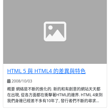
取，但缺點就是只能在 Windows 上跑，失去了跨平台
性，所以也有人另外寫出可以讀寫 Exc...
HTML 5 與 HTML4 的差異與特色
2008/10/03
概要 網絡是不斷的進化的. 新的和有創意的網站天天都
在出現, 從各方面都在衝擊著HTML的邊界. HTML 4來到
我們身邊已經差不多有10年了, 發行者們不斷的尋求提
供更強大的功能的新技術, 但是常會因為標記語言和瀏