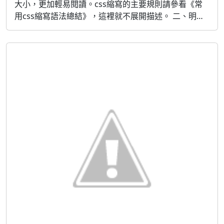
大小，更加輕易閱讀。css縮寫的主要規則請參看《常
用css縮寫語法總結》，這裡就不展開描述。 二、明確
定義單位，除非值為0 忘 記定義尺寸的單位是CSS新手
普遍的錯誤。在HTML中你可以只寫width=\"100\"，但
是在CSS中，你必須給一個準確的單位，比 如：
width:100px width:100em。只有兩個例外情況可以不
定...